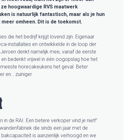
t ze hoogwaardige RVS maatwerk
n is natuurlijk fantastisch, maar als je hun
et meer omheen. Dit is de toekomst.
s die het bedrijf krijgt lovend zijn. Eigenaar
eca-installaties en ontwikkelde in de loop der
Jeroen denkt namelijk mee, vanaf de eerste
elt en bedenkt vrijwel in één oogopslag hoe het
in de meeste horecakeukens het geval. Beter
er en… zuiniger.
t
 in de RAI. Een betere verkoper vind je niet!”
kwandenfabriek die sinds een jaar met de
bakcapaciteit is aanzienlijk verhoogd en we