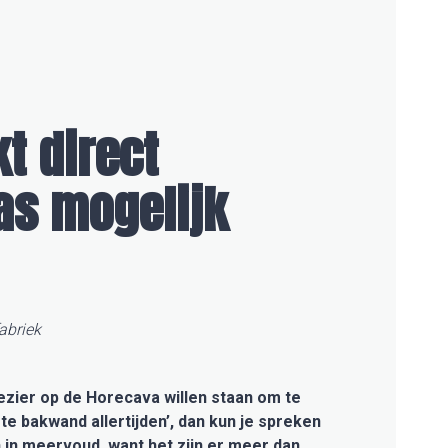
 direct
as mogelijk
abriek
lezier op de Horecava willen staan om te
te bakwand allertijden’, dan kun je spreken
 in meervoud, want het zijn er meer dan