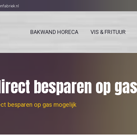
fabriek.nl
BAKWAND HORECA
VIS & FRITUUR
rect besparen op gas
ct besparen op gas mogelijk